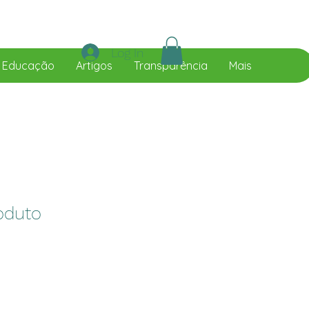
Log In
I Educação
Artigos
Transparência
Mais
oduto