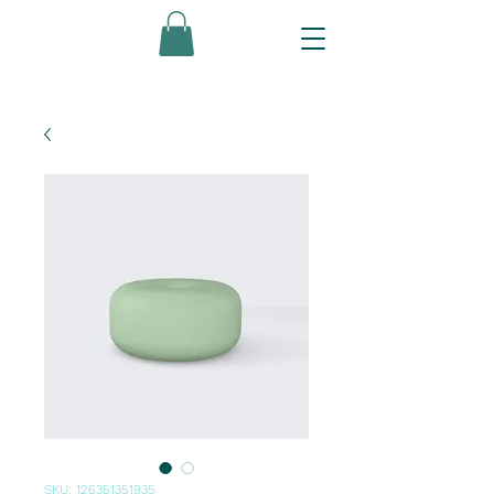
SKU: 126351351935