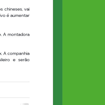
 chineses, vai 
ivo é aumentar 
. A montadora 
x. A companhia 
eiro e serão 